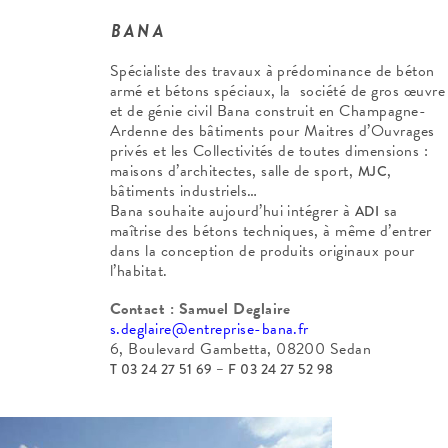
BANA
Spécialiste des travaux à prédominance de béton
armé et bétons spéciaux, la société de gros œuvre
et de génie civil Bana construit en Champagne-
Ardenne des bâtiments pour Maitres d’Ouvrages
privés et les Collectivités de toutes dimensions :
maisons d’architectes, salle de sport,
,
MJC
bâtiments industriels…
Bana souhaite aujourd’hui intégrer à
sa
ADI
maîtrise des bétons techniques, à même d’entrer
dans la conception de produits originaux pour
l’habitat.
Contact : Samuel Deglaire
s.deglaire@entreprise-bana.fr
6, Boulevard Gambetta, 08200 Sedan
T 03 24 27 51 69 – F 03 24 27 52 98