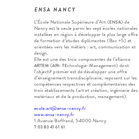
ENSA NANCY
L’École Nationale Supérieure d’Art (
) de
ENSA
Nancy est la seule parmi les sept écoles nationales
installées en région à développer la plus large offre
de formation d’études diplômantes (Bac +5) et
orientées vers les métiers : art, communication et
design.
Elle est une des trois composantes de l’alliance
(
t-
chnologie-Management) dont
ARTEM
AR
TE
l’objectif premier est de développer une offre
d’enseignement transdisciplinaire, reposant sur les
compétences respectives et complémentaires des
trois établissements (art et création, ingénierie des
matériaux et de la production, management).
ecole.art@ensa-nancy.fr
www.ensa-nancy.fr
1 Avenue Boffrand, 54000 Nancy
T 03 83 41 61 61