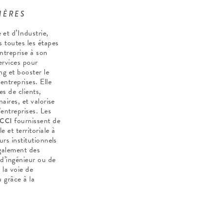
IÈRES
t d’Industrie,
 toutes les étapes
entreprise à son
ervices pour
ng et booster le
ntreprises. Elle
es de clients,
naires, et valorise
entreprises. Les
fournissent de
CCI
 et territoriale à
urs institutionnels
galement des
d’ingénieur ou de
la voie de
u grâce à la