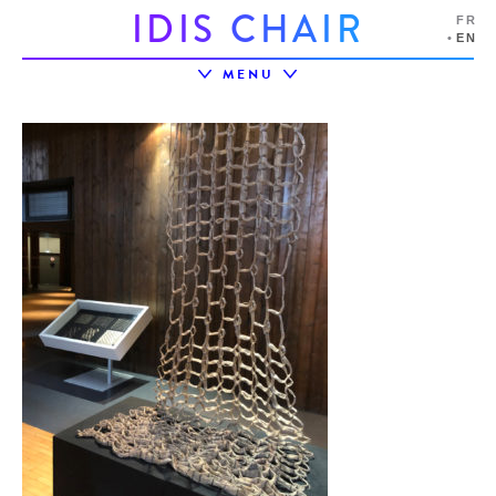
I
D
I
S
C
H
A
I
R
FR
EN
MENU
LIVING LAB ACTIVAGEING
UTT
LIRE AUSSI
IDIS CHAIR
IDIS ECOSYSTEM
PROJECTS
EVENTS
PARTNERSHIPS