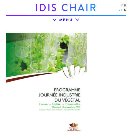
I
D
I
S
C
H
A
I
R
FR
EN
MENU
LIVING LAB ACTIVAGEING
UTT
LIRE AUSSI
IDIS CHAIR
IDIS ECOSYSTEM
PROJECTS
EVENTS
PARTNERSHIPS