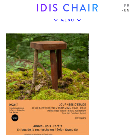
I
D
I
S
C
H
A
I
R
FR
EN
MENU
LIVING LAB ACTIVAGEING
UTT
LIRE AUSSI
IDIS CHAIR
IDIS ECOSYSTEM
PROJECTS
EVENTS
PARTNERSHIPS