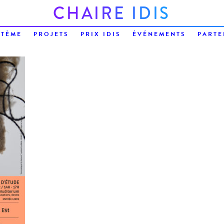
C
H
A
I
R
E
I
D
I
S
STÈME
PROJETS
PRIX IDIS
ÉVÉNEMENTS
PARTE