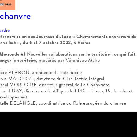
 chanvre
esadre
transmission des
Journées d’étude « Cheminements chanvriers da
and Est », du 6 et 7 octobre 2022, à Reims
ble-ronde #1
Nouvelles collaborations sur le
territoire : ce qui fait
anger le territoire
, modérée par Véronique Maire
aire PERRON, architecte du patrimoine
lvia MAUCORT, directrice du Club Textile Intégral
scal MORTOIRE, directeur général de La Chanvrière
naud DAY, directeur scientifique de FRD –
Fibres, Recherche et
éveloppement
telle DELANGLE, coordinatrice du Pôle européen
du chanvre