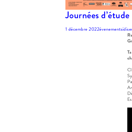
Journées d’étude
1 décembre 2022
évenements
idis
Re
Gr
Ta
ch
Cl
Sy
Pa
Ar
D
Es