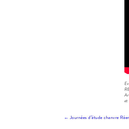
Ev
RE
Ar
et
Navigation
←
Journées d’étude chanvre
Réem