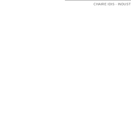
des
CHAIRE IDIS - INDUS
articles