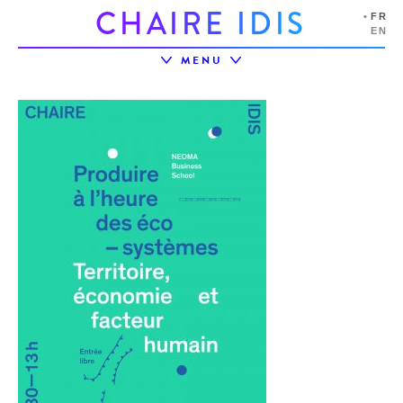
C
H
A
I
R
E
I
D
I
S
FR
EN
MENU
LA CHAIRE
L’ÉCOSYSTÈME
PROJETS
PRIX IDIS
ÉVÉNEMENTS
PARTENAIRES
RESSOURCES