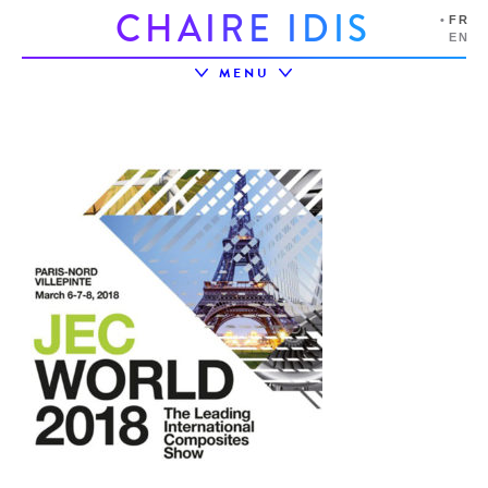
C
H
A
I
R
E
I
D
I
S
FR
EN
MENU
LA CHAIRE
L’ÉCOSYSTÈME
PROJETS
PRIX IDIS
ÉVÉNEMENTS
PARTENAIRES
RESSOURCES