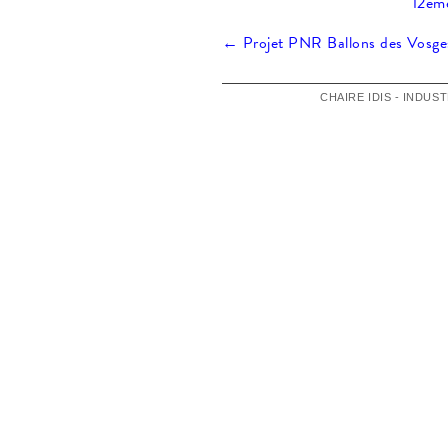
12ème
Navigation
←
Projet PNR Ballons des Vosge
des
CHAIRE IDIS - INDUS
articles