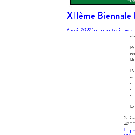
XIIème Biennale I
6 avril 2022
évenements
idisesadre
du
Pa
re
Bi
Pr
ac
re
em
ch
La
3 Ru
4200
Le pr