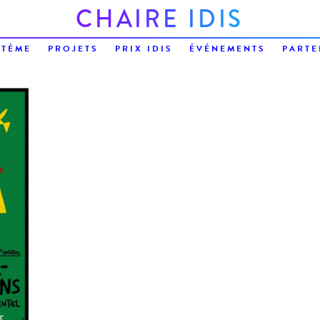
C
H
A
I
R
E
I
D
I
S
STÈME
PROJETS
PRIX IDIS
ÉVÉNEMENTS
PARTE