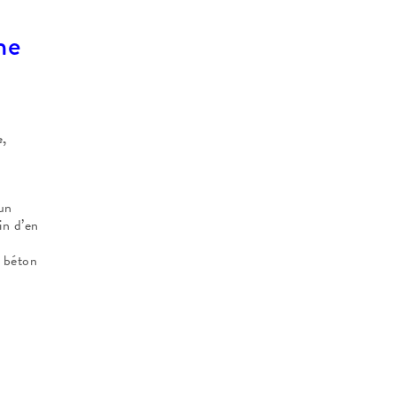
ne
e,
un
in d’en
u béton