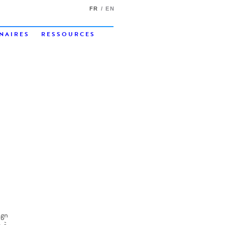
FR
EN
NAIRES
RESSOURCES
ign
s à