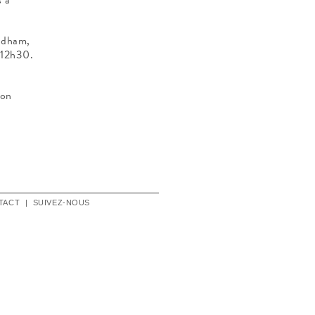
andham,
 12h30.
ion
TACT
|
SUIVEZ-NOUS