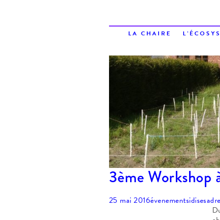
LA CHAIRE
L’ÉCOSY
3ème Workshop 
25 mai 2016
évenements
idisesadr
Du
ob