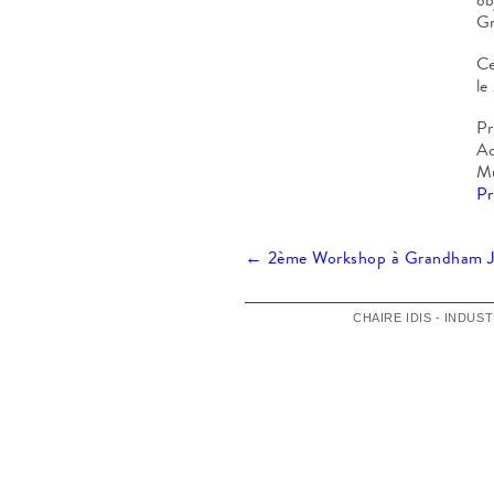
G
Ce
le
Pr
Ac
Mu
Pr
Navigation
←
2ème Workshop à Grandham
des
CHAIRE IDIS - INDUS
articles