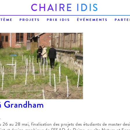
C
H
A
I
R
E
I
D
I
S
STÈME
PROJETS
PRIX IDIS
ÉVÉNEMENTS
PARTE
à Grandham
e
 26 au 28 mai, finalisation des projets des étudiants de master des
jet et design graphique de l’ESAD de Reims, au gîte Nature et Sen