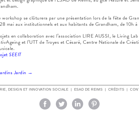
randham.
 workshop se clôturera par une présentation lors de la fête de Gr
 28 mai aux institutionnels et aux habitants de Grandham, de 10h à
ojets en collaboration avec l’association LIRE AUSSI, le Living Lab
tivAgeing et l’UTT de Troyes et Césaré, Centre Nationale de Créat
sicale.
ojet
SEEIT
Jardins Jardin
→
TRIE, DESIGN ET INNOVATION SOCIALE
|
ESAD DE REIMS
|
CRÉDITS
|
CON