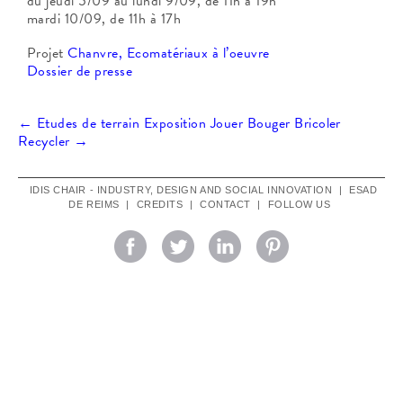
du jeudi 5/09 au lundi 9/09, de 11h à 19h
mardi 10/09, de 11h à 17h
Projet
Chanvre, Ecomatériaux à l’oeuvre
Dossier de presse
Post
←
Etudes de terrain
Exposition Jouer Bouger Bricoler
Recycler
→
navigation
IDIS CHAIR - INDUSTRY, DESIGN AND SOCIAL INNOVATION
|
ESAD
DE REIMS
|
CREDITS
|
CONTACT
|
FOLLOW US