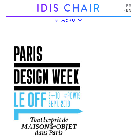
I
D
I
S
C
H
A
I
R
FR
EN
MENU
LIVING LAB ACTIVAGEING
UTT
LIRE AUSSI
IDIS CHAIR
IDIS ECOSYSTEM
PROJECTS
EVENTS
PARTNERSHIPS