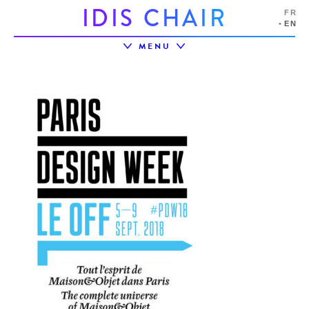
I
D
I
S
C
H
A
I
R
FR
EN
MENU
LIVING LAB ACTIVAGEING
UTT
LIRE AUSSI
IDIS CHAIR
IDIS ECOSYSTEM
PROJECTS
EVENTS
PARTNERSHIPS