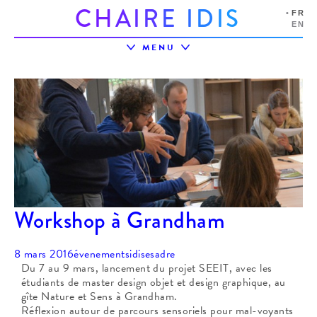
C
H
A
I
R
E
I
D
I
S
FR
EN
MENU
LA CHAIRE
L’ÉCOSYSTÈME
PROJETS
PRIX IDIS
ÉVÉNEMENTS
PARTENAIRES
RESSOURCES
Workshop à Grandham
8 mars 2016
évenements
idisesadre
Du 7 au 9 mars, lancement du projet SEEIT, avec les
étudiants de master design objet et design graphique, au
gîte Nature et Sens à Grandham.
Réflexion autour de parcours sensoriels pour mal-voyants