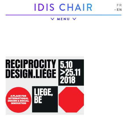
I
D
I
S
C
H
A
I
R
FR
EN
MENU
LIVING LAB ACTIVAGEING
UTT
LIRE AUSSI
IDIS CHAIR
IDIS ECOSYSTEM
PROJECTS
EVENTS
PARTNERSHIPS