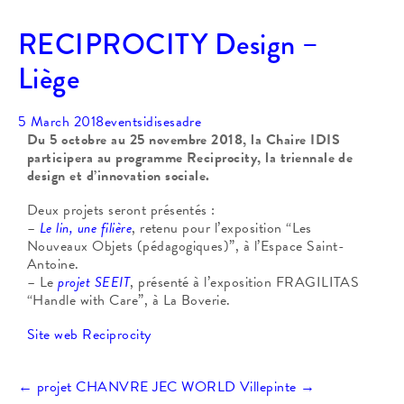
RECIPROCITY Design –
Liège
5 March 2018
events
idisesadre
Du 5 octobre au 25 novembre 2018, la Chaire IDIS
participera au programme Reciprocity, la triennale de
design et d’innovation sociale.
Deux projets seront présentés :
–
Le lin, une filière
, retenu pour l’exposition “Les
Nouveaux Objets (pédagogiques)”, à l’Espace Saint-
Antoine.
– Le
projet SEEIT
, présenté à l’exposition FRAGILITAS
“Handle with Care”, à La Boverie.
Site web Reciprocity
Post
←
projet CHANVRE
JEC WORLD Villepinte
→